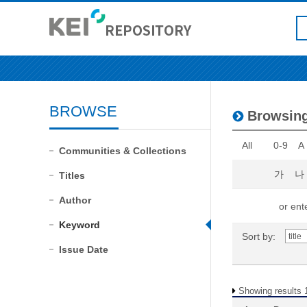
BROWSE
Browsing
All
0-9
A
Communities & Collections
가
나
Titles
Author
or ente
Keyword
Sort by:
Issue Date
Showing results 1