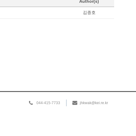
Author(s)
김종호
044-415-7733
jhkwak@kei.re.kr