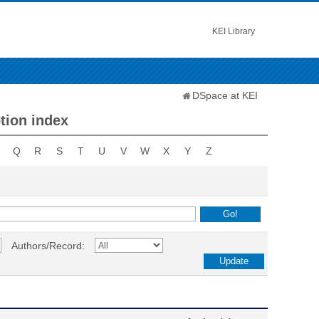
KEI Library
DSpace at KEI
ion index
Q
R
S
T
U
V
W
X
Y
Z
Authors/Record: