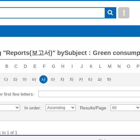
 "Reports(보고서)" bySubject : Green consumpt
B
C
D
E
F
G
H
I
J
K
L
M
N
O
P
다
라
마
바
사
아
자
차
카
타
파
하
r first few letters:
In order:
Results/Page
 to 1 of 1