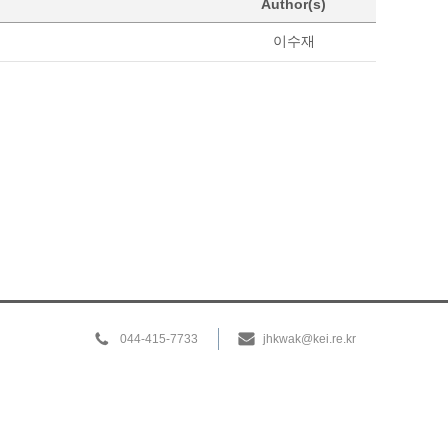
Author(s)
이수재
044-415-7733
jhkwak@kei.re.kr