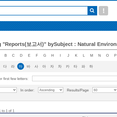
 "Reports(보고서)" bySubject : Natural Enviro
B
C
D
E
F
G
H
I
J
K
L
M
N
O
P
다
라
마
바
사
아
자
차
카
타
파
하
r first few letters:
In order:
Results/Page
 to 1 of 1