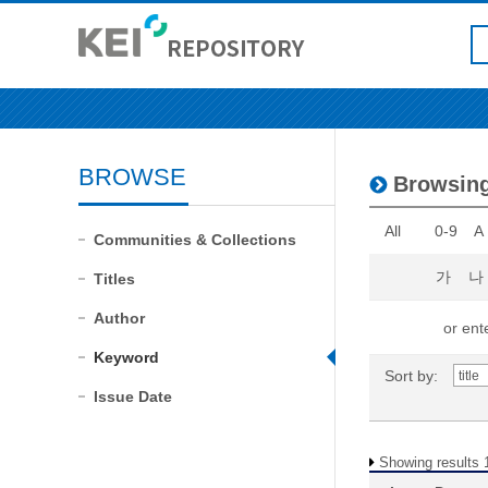
BROWSE
Browsing
All
0-9
A
Communities & Collections
가
나
Titles
Author
or ente
Keyword
Sort by:
Issue Date
Showing results 1