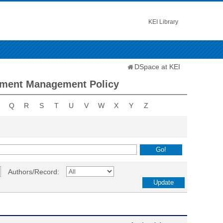
KEI Library
DSpace at KEI
nment Management Policy
Q
R
S
T
U
V
W
X
Y
Z
Authors/Record: