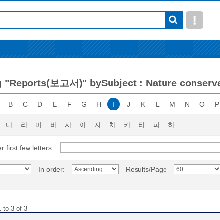
 "Reports(보고서)" bySubject : Nature conserv
B
C
D
E
F
G
H
I
J
K
L
M
N
O
P
다
라
마
바
사
아
자
차
카
타
파
하
r first few letters:
In order:
Results/Page
 to 3 of 3