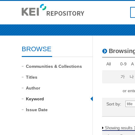
BROWSE
Browsing
All
0-9
A
Communities & Collections
가
나
Titles
Author
or ente
Keyword
Sort by:
Issue Date
Showing results 1