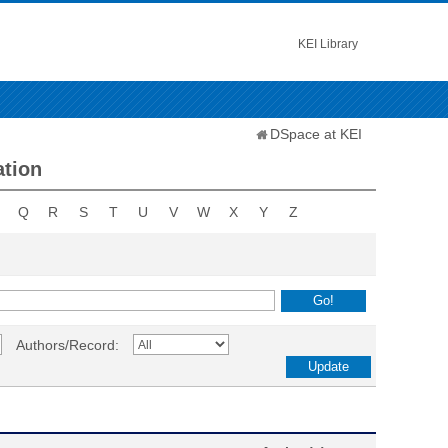
KEI Library
DSpace at KEI
ation
Q
R
S
T
U
V
W
X
Y
Z
Authors/Record: