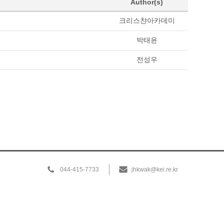
Author(s)
크리스챤아카데미
박태윤
전성우
044-415-7733
jhkwak@kei.re.kr