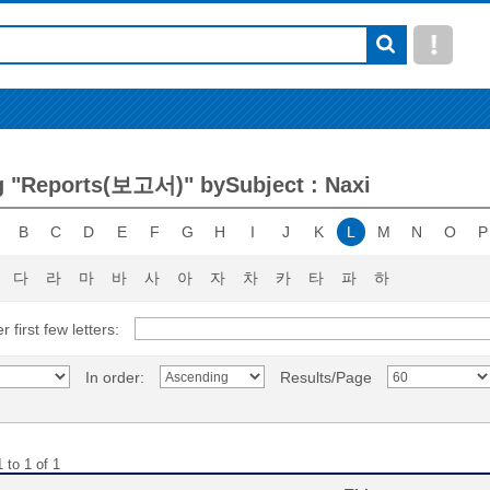
 "Reports(보고서)" bySubject : Naxi
B
C
D
E
F
G
H
I
J
K
L
M
N
O
P
다
라
마
바
사
아
자
차
카
타
파
하
r first few letters:
In order:
Results/Page
 to 1 of 1