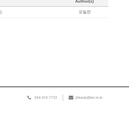
Author(s)
)
오일찬
044-415-7733
jhkwak@kei.re.kr