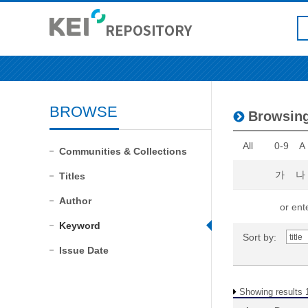
BROWSE
Browsing
All
0-9
A
Communities & Collections
가
나
Titles
Author
or ente
Keyword
Sort by:
Issue Date
Showing results 1