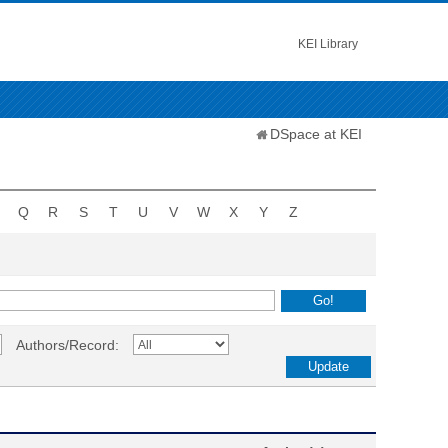
KEI Library
DSpace at KEI
Q
R
S
T
U
V
W
X
Y
Z
Authors/Record: