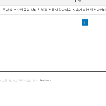
Title
운남성 소수민족의 생태친화적 전통생활방식의 지속가능한 발전방안(II
1
K 보급사업으로 구축되었습니다.
Feedback