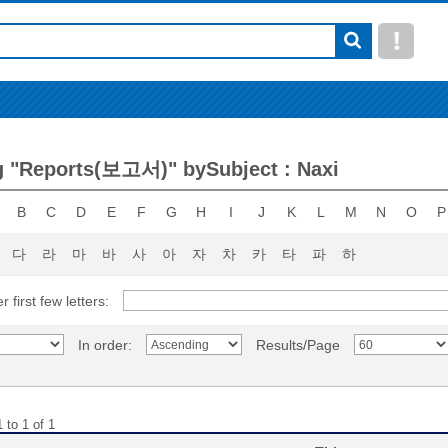
 "Reports(보고서)" bySubject : Naxi
B
C
D
E
F
G
H
I
J
K
L
M
N
O
P
다
라
마
바
사
아
자
차
카
타
파
하
r first few letters:
In order:
Results/Page
 to 1 of 1