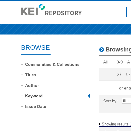
BROWSE
Browsing
All
0-9
A
Communities & Collections
가
나
Titles
Author
or ente
Keyword
Sort by:
Issue Date
Showing results 1