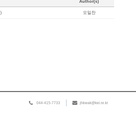
Author(s)
)
오일찬
044-415-7733
jhkwak@kei.re.kr