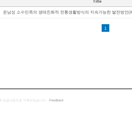
Title
운남성 소수민족의 생태친화적 전통생활방식의 지속가능한 발전방안(II
1
K 보급사업으로 구축되었습니다.
Feedback