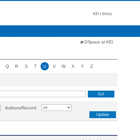
KEI Library
DSpace at KEI
Q
R
S
T
U
V
W
X
Y
Z
Authors/Record: