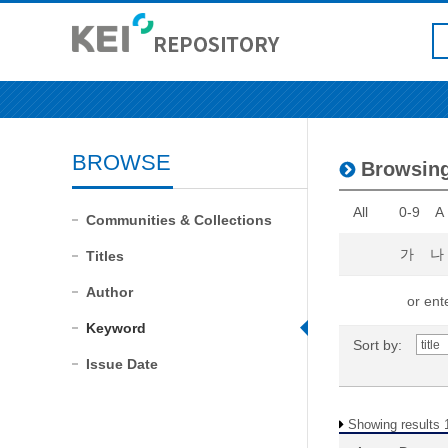
BROWSE
Browsing
All
0-9
A
Communities & Collections
가
나
Titles
Author
or ente
Keyword
Sort by:
Issue Date
Showing results 1