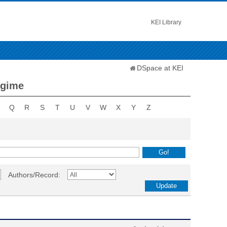
KEI Library
DSpace at KEI
egime
Q
R
S
T
U
V
W
X
Y
Z
Authors/Record: