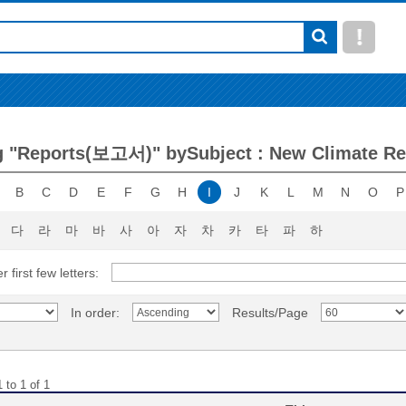
 "Reports(보고서)" bySubject : New Climate R
B
C
D
E
F
G
H
I
J
K
L
M
N
O
P
다
라
마
바
사
아
자
차
카
타
파
하
r first few letters:
In order:
Results/Page
 to 1 of 1