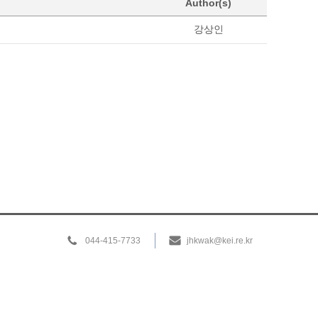
Author(s)
강상인
044-415-7733
jhkwak@kei.re.kr