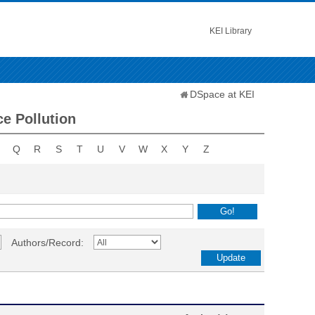
KEI Library
DSpace at KEI
e Pollution
Q
R
S
T
U
V
W
X
Y
Z
Authors/Record: