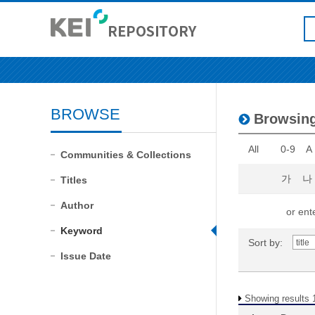
BROWSE
Browsing
All
0-9
A
Communities & Collections
가
나
Titles
Author
or ente
Keyword
Sort by:
Issue Date
Showing results 1