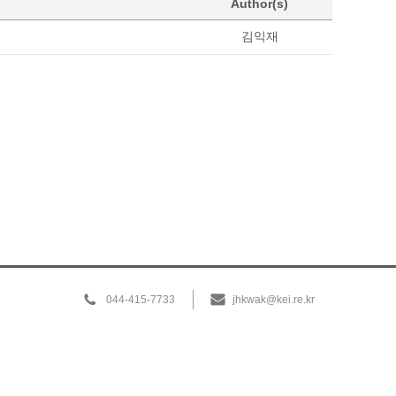
Author(s)
김익재
044-415-7733
jhkwak@kei.re.kr