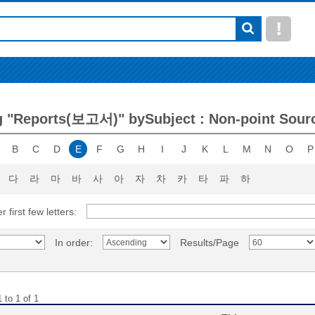
 "Reports(보고서)" bySubject : Non-point Sourc
B
C
D
E
F
G
H
I
J
K
L
M
N
O
P
다
라
마
바
사
아
자
차
카
타
파
하
r first few letters:
In order:
Results/Page
 to 1 of 1