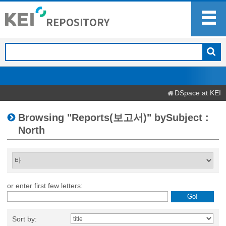
DSpace at KEI
Browsing "Reports(보고서)" bySubject :
North
or enter first few letters:
Sort by: