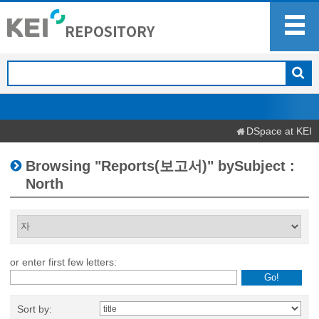
DSpace at KEI
Browsing "Reports(보고서)" bySubject :
North
or enter first few letters:
Sort by: