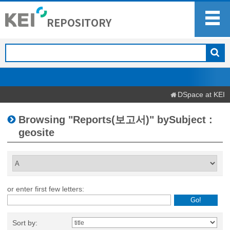
DSpace at KEI
Browsing "Reports(보고서)" bySubject :
geosite
or enter first few letters:
Sort by: