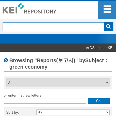
DSpace at KEI
Browsing "Reports(보고서)" bySubject :
green economy
or enter first few letters:
Sort by: