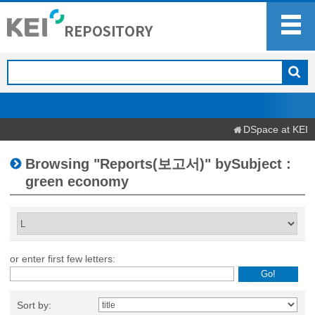
DSpace at KEI
Browsing "Reports(보고서)" bySubject :
green economy
or enter first few letters:
Sort by: