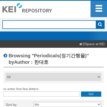
DSpace at KEI
Browsing "Periodicals(정기간행물)"
byAuthor : 한대호
or enter first few letters:
Sort by: