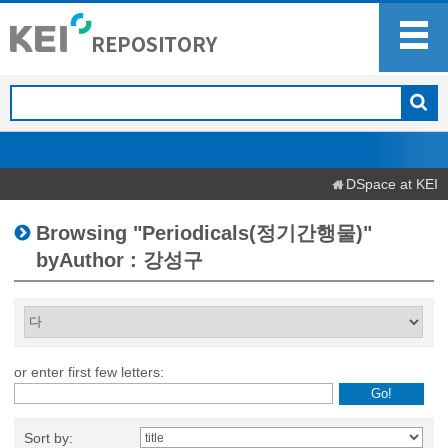
DSpace at KEI
Browsing "Periodicals(정기간행물)"
byAuthor : 강성구
or enter first few letters:
Sort by: