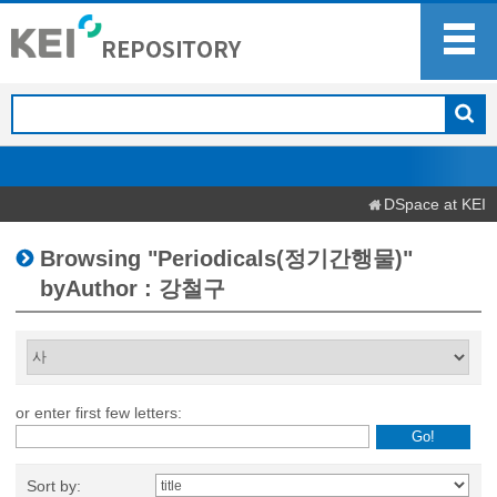
DSpace at KEI
Browsing "Periodicals(정기간행물)"
byAuthor : 강철구
or enter first few letters:
Sort by: