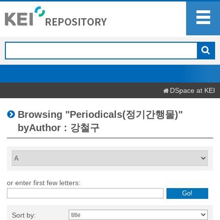
DSpace at KEI
Browsing "Periodicals(정기간행물)"
byAuthor : 강철구
or enter first few letters:
Sort by: