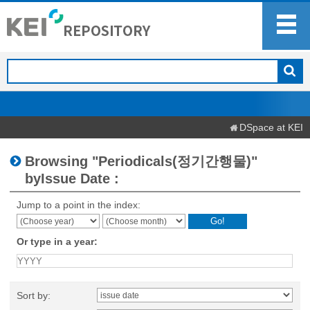
DSpace at KEI
Browsing "Periodicals(정기간행물)"
byIssue Date :
Jump to a point in the index:
Or type in a year:
Sort by: