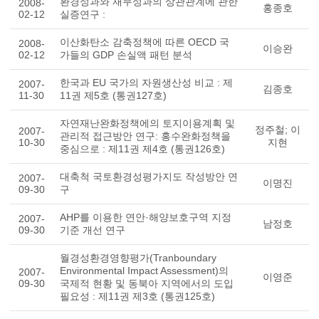
환경성과와 재무성과의 상관관계에 관한
2008-
홍종호
02-12
실증연구 :
이산화탄소 감축정책에 따른 OECD 국
2008-
이승완
02-12
가들의 GDP 손실액 패턴 분석
한국과 EU 국가의 자원생산성 비교 : 제
2007-
김종호
11-30
11권 제5호 (통권127호)
자연재난완화정책에의 토지이용계획 및
정주철; 이
2007-
관리적 접근방안 연구: 홍수완화정책을
10-30
지현
중심으로 : 제11권 제4호 (통권126호)
대축척 국토환경성평가지도 작성방안 연
2007-
이명진
09-30
구
AHP를 이용한 연안·해양보호구역 지정
2007-
남정호
09-30
기준 개선 연구
월경성환경영향평가(Tranboundary
Environmental Impact Assessment)의
2007-
이영준
09-30
국제적 현황 및 동북아 지역에서의 도입
필요성 : 제11권 제3호 (통권125호)