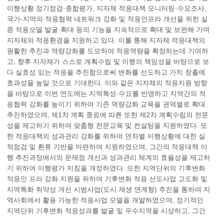
이행상황 정기점검·종합평가, 지자체 적응대책 모니터링·수요조사,
국가-지역의 적응협력 네트워크 강화 및 적응인프라 개선을 위한 실
증 적용모델 발굴·확대 등의 기능을 지속적으로 확대 및 보완해 가며
지자체의 적응환경을 지원하고 있다. 이를 통해 지자체 적응대책의
원활한 추진과 역량강화를 도모하여 적응역량을 확장하는데 기여하
고, 향후 지자체가 스스로 계획수립 및 이행의 책임성을 바탕으로 보
다 실효성 있는 적응을 추진함으로써 변화를 선도하고 가치 창출에
효과성을 높일 것으로 기대한다. 이와 같은 지자체의 적응지원 방향
을 바탕으로 이번 연도에는 지역특성·수요를 반영하고 지역간의 적
응협력 강화를 높이기 위하여 기존 역량강화 교육을 권역별로 확대
추진하였으며, 제1차 계획 종료에 따른 또한 제2차 계획수립의 전문
성을 제고하기 위하여 맞춤형 전문교육 및 컨설팅을 지원하였다. 또
한 적응대책의 성과관리 강화를 위하여 연차별 이행상황에 대한 실
적점검 및 환류 기반을 마련하여 지원하였으며, 그간의 적응대책 이
행 추진과정에서의 문제점 개선과 성과관리 체계의 효율성을 제고하
기 위하여 이행평가 지침을 개정하였다. 또한 지역단위의 기후변화
적응인 프라 강화 지원을 위하여 기후변화 적응 선도사업 고도화 및
지역특화 취약성 개선 시범사업(도시 재생 연계형) 추진을 통하여 지
역사회에서 활용 가능한 적응사업 모델을 개발하였으며, 정기적인
지역단위 기후변화 적응성과를 발굴 및 우수지역을 시상하고, 그간