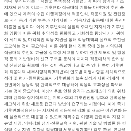
하다. 우리나라는 「저탄소 녹색성장 기본법」에 따라 광역과 기초
지자체 단위에 이르는 기후변화 적응대책 기틀을 마련하여 추진 중
에 있으나 계획의 수립·이행과정에서 적응인식, 적응재원 및 관련정
보·지식 등의 기반 부족과 지역사회 내 적응사업·활동에 대한 촉진이
미흡한 실정이다. 이에 기후변화의 실질적 주체인 지자체가 기후변
화 영향에 따른 위험·취약성을 완화하고 기회성을 향상시키기 위하
여 체계적 및 다각적인 적응 지원을 통해 적응대책의 실효적 추진을
도모하는 것이 필요하다. 이를 위해 현재 진행 중에 있는 지역단위
적응대책 추진의 효율성·실효성 제고를 위하여 관련 제도적 및 행정
적 등의 기반정비와 신규 구축을 통하여 지자체 적응대책의 합리성
및 신뢰성을 확보해 가는 것이 중요하다고 할 수 있다. 특히 기후변
화 적응대책 세부시행계획(5개년)의 연도별 이행사항을 체계적으로
점검 및 평가·환류함으로써 기후변화의 불확실성과 사회·경제적 여
건변화에 능동적 및 탄력적으로 대응하여 적응의 효과성을 확보해
가는 것이 중요하며, 이상기후로 인한 충격과 스트레스에 의한 위험·
피해 완화와 장기적으로는 지역사회의 기후안전망 강화와 탄력성을
제고하기 위한 새로운 접근과 방법이 요구되는 시점이다. 이에 국가
기후변화적응센터는 지자체의 적응역량 강화 및 새로운 여건변화 등
에 실효적으로 대응할 수 있도록 계획수립·이행과 관련하여 지침·매
뉴얼 제공, 역량강화 정기·전문교육 지원, 관련 기술 및 방법론 등 컨
설팅·수시지원, 지자체 적응대책 세부시행계획안 검토·환류, 연차별