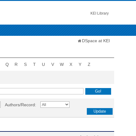
KEI Library
DSpace at KEI
Q
R
S
T
U
V
W
X
Y
Z
Authors/Record: