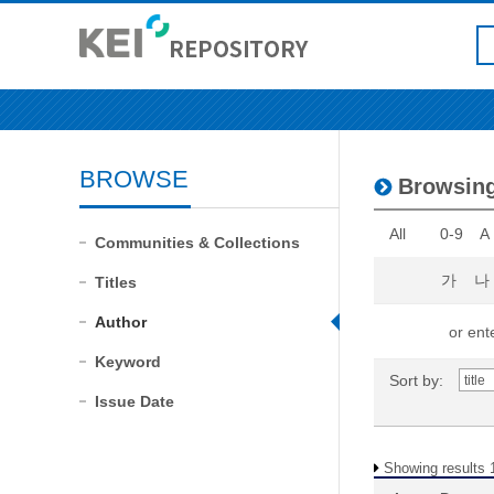
BROWSE
Browsin
All
0-9
A
Communities & Collections
가
나
Titles
Author
or ente
Keyword
Sort by:
Issue Date
Showing results 1