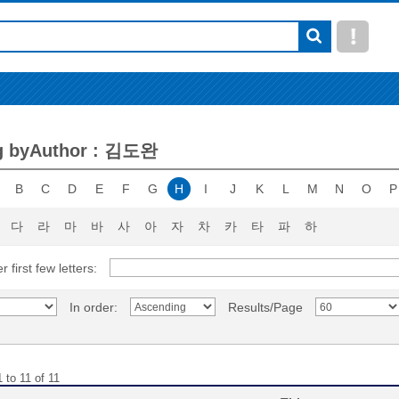
g byAuthor : 김도완
B
C
D
E
F
G
H
I
J
K
L
M
N
O
P
다
라
마
바
사
아
자
차
카
타
파
하
r first few letters:
In order:
Results/Page
 to 11 of 11