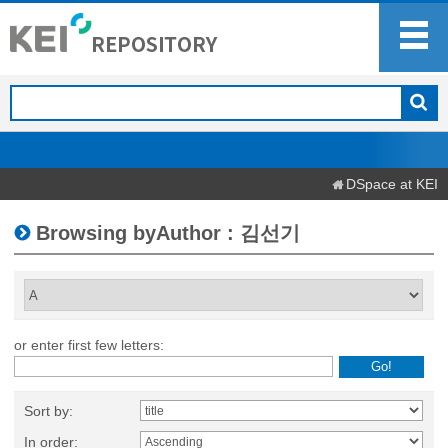
DSpace at KEI
Browsing byAuthor : 김선기
or enter first few letters:
Sort by:
In order: