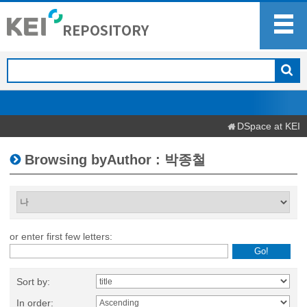
DSpace at KEI
Browsing byAuthor : 박종철
or enter first few letters:
Sort by:
In order: