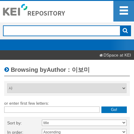
DSpace at KEI
Browsing byAuthor : 이보미
or enter first few letters:
Sort by:
In order: