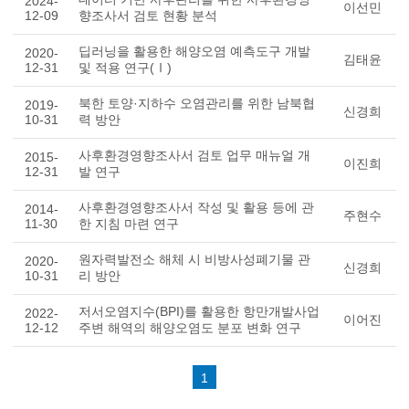
2024-
이선민
12-09
향조사서 검토 현황 분석
딥러닝을 활용한 해양오염 예측도구 개발
2020-
김태윤
12-31
및 적용 연구(Ⅰ)
북한 토양·지하수 오염관리를 위한 남북협
2019-
신경희
10-31
력 방안
사후환경영향조사서 검토 업무 매뉴얼 개
2015-
이진희
12-31
발 연구
사후환경영향조사서 작성 및 활용 등에 관
2014-
주현수
11-30
한 지침 마련 연구
원자력발전소 해체 시 비방사성폐기물 관
2020-
신경희
10-31
리 방안
저서오염지수(BPI)를 활용한 항만개발사업
2022-
이어진
12-12
주변 해역의 해양오염도 분포 변화 연구
1