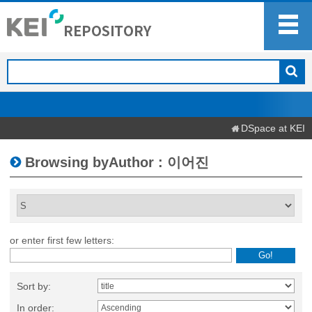
DSpace at KEI
Browsing byAuthor : 이어진
or enter first few letters:
Sort by:
In order: