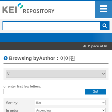
DSpace at KEI
Browsing byAuthor : 이어진
or enter first few letters:
Sort by:
In order: