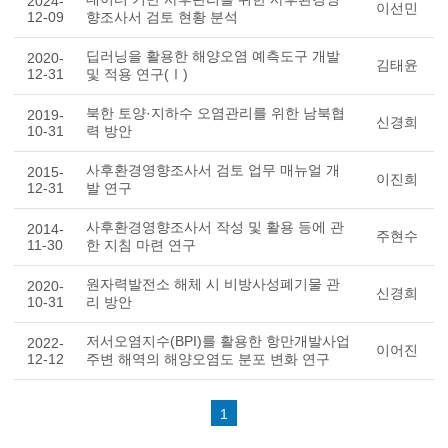
2024-
이선민
12-09
향조사서 검토 현황 분석
딥러닝을 활용한 해양오염 예측도구 개발
2020-
김태윤
12-31
및 적용 연구(Ⅰ)
북한 토양·지하수 오염관리를 위한 남북협
2019-
신경희
10-31
력 방안
사후환경영향조사서 검토 업무 매뉴얼 개
2015-
이진희
12-31
발 연구
사후환경영향조사서 작성 및 활용 등에 관
2014-
주현수
11-30
한 지침 마련 연구
원자력발전소 해체 시 비방사성폐기물 관
2020-
신경희
10-31
리 방안
저서오염지수(BPI)를 활용한 항만개발사업
2022-
이어진
12-12
주변 해역의 해양오염도 분포 변화 연구
1