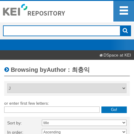
DSpace at KEI
Browsing byAuthor : 최충익
or enter first few letters:
Sort by:
In order: