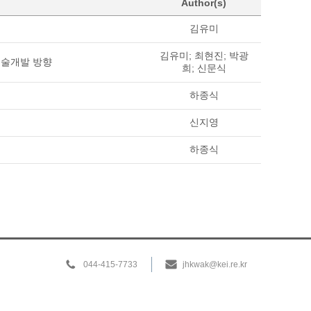
Author(s)
김유미
김유미; 최현진; 박광
기술개발 방향
희; 신문식
하종식
신지영
하종식
044-415-7733
jhkwak@kei.re.kr