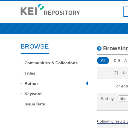
BROWSE
Browsin
All
0-9
A
Communities & Collections
가
나
Titles
Author
or ente
Keyword
Sort by:
Issue Date
Showing results 1