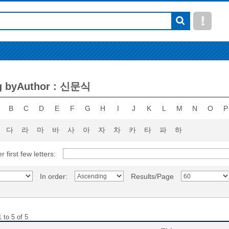
g byAuthor : 신문식
B
C
D
E
F
G
H
I
J
K
L
M
N
O
P
다
라
마
바
사
아
자
차
카
타
파
하
r first few letters:
In order:
Results/Page
 to 5 of 5