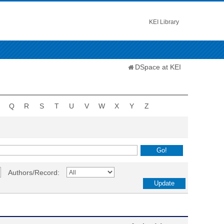
KEI Library
DSpace at KEI
Q
R
S
T
U
V
W
X
Y
Z
Authors/Record: