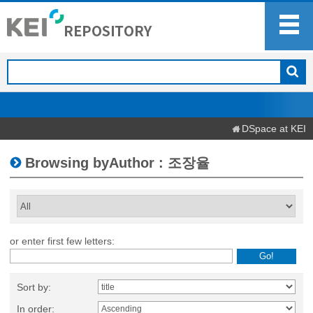
DSpace at KEI
Browsing byAuthor : 조장율
or enter first few letters:
Sort by:
In order: