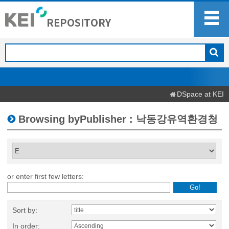
DSpace at KEI
Browsing byPublisher : 낙동강유역환경청
or enter first few letters:
Sort by:
In order: