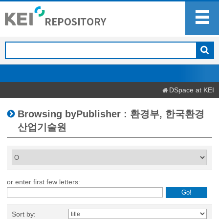
DSpace at KEI
Browsing byPublisher : 환경부, 한국환경
산업기술원
or enter first few letters:
Sort by: