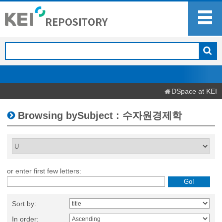
DSpace at KEI
Browsing bySubject : 수자원경제학
or enter first few letters:
Sort by:
In order: