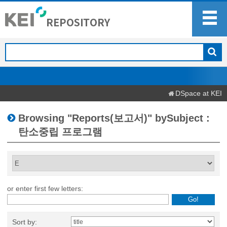
DSpace at KEI
Browsing "Reports(보고서)" bySubject :
탄소중립 프로그램
or enter first few letters:
Sort by: