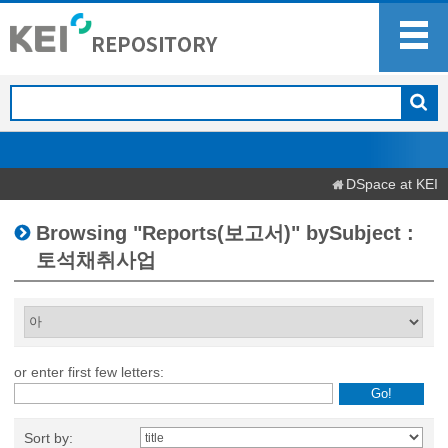
DSpace at KEI
Browsing "Reports(보고서)" bySubject :
토석채취사업
or enter first few letters:
Sort by: