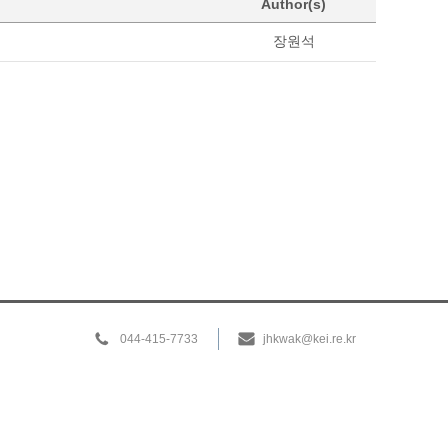
Author(s)
장원석
044-415-7733
jhkwak@kei.re.kr