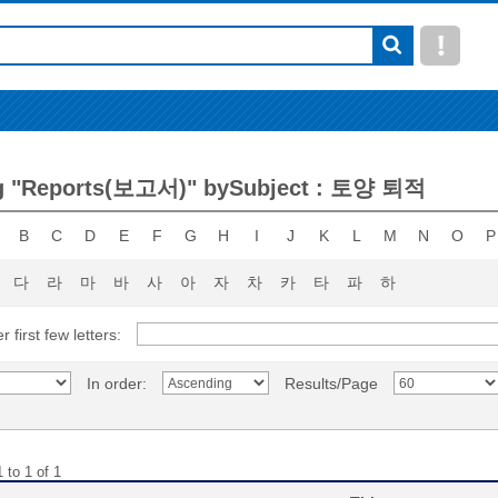
g "Reports(보고서)" bySubject : 토양 퇴적
B
C
D
E
F
G
H
I
J
K
L
M
N
O
P
다
라
마
바
사
아
자
차
카
타
파
하
r first few letters:
In order:
Results/Page
 to 1 of 1