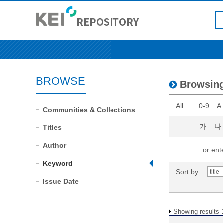
BROWSE
Browsin
All
0-9
A
Communities & Collections
가
나
Titles
Author
or ente
Keyword
Sort by:
Issue Date
Showing results 1