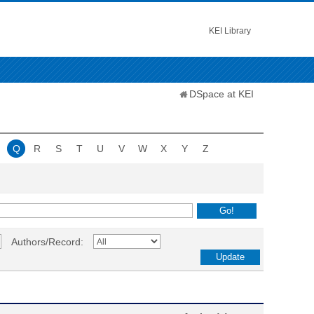
KEI Library
DSpace at KEI
Q
R
S
T
U
V
W
X
Y
Z
Authors/Record: