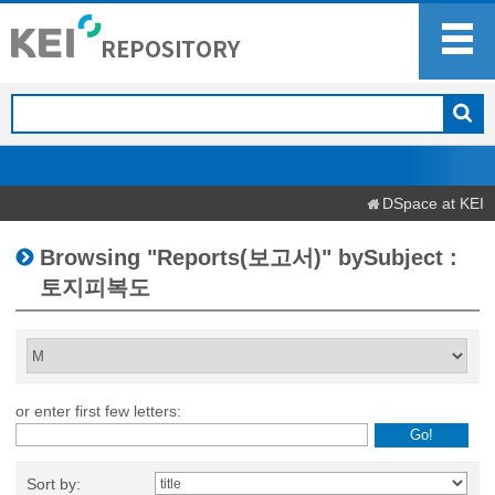
DSpace at KEI
Browsing "Reports(보고서)" bySubject :
토지피복도
or enter first few letters:
Sort by: