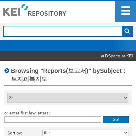
DSpace at KEI
Browsing "Reports(보고서)" bySubject :
토지피복지도
or enter first few letters:
Sort by: