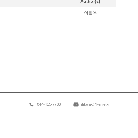
Author(s)
이현우
044-415-7733
jhkwak@kei.re.kr