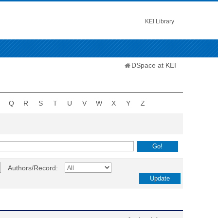
KEI Library
DSpace at KEI
Q
R
S
T
U
V
W
X
Y
Z
Authors/Record: