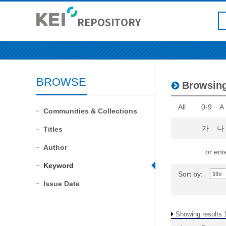
BROWSE
Browsing
All
0-9
A
Communities & Collections
가
나
Titles
Author
or ente
Keyword
Sort by:
Issue Date
Showing results 1