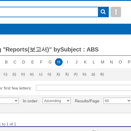
 "Reports(보고서)" bySubject : ABS
B
C
D
E
F
G
H
I
J
K
L
M
N
O
P
다
라
마
바
사
아
자
차
카
타
파
하
r first few letters:
In order:
Results/Page
 to 1 of 1