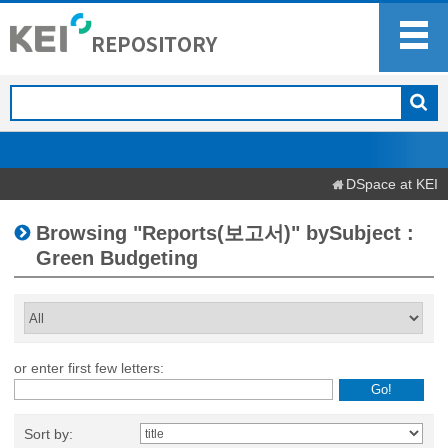
DSpace at KEI
Browsing "Reports(보고서)" bySubject :
Green Budgeting
or enter first few letters:
Sort by: