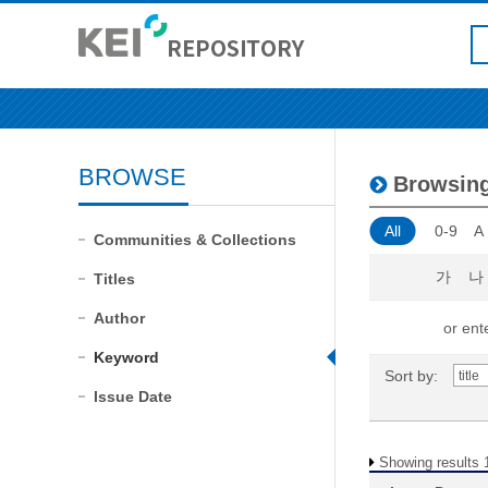
BROWSE
Browsing
All
0-9
A
Communities & Collections
가
나
Titles
Author
or ente
Keyword
Sort by:
Issue Date
Showing results 1