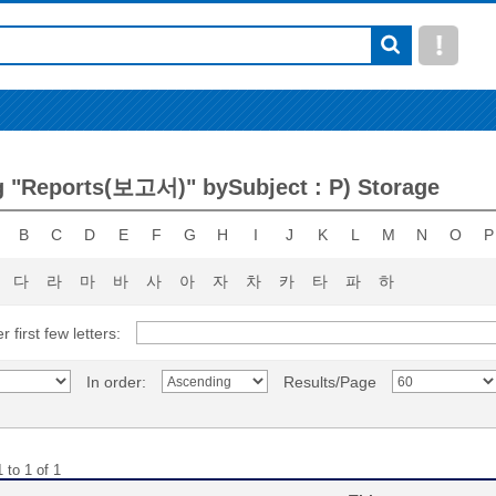
 "Reports(보고서)" bySubject : P) Storage
B
C
D
E
F
G
H
I
J
K
L
M
N
O
P
다
라
마
바
사
아
자
차
카
타
파
하
r first few letters:
In order:
Results/Page
 to 1 of 1