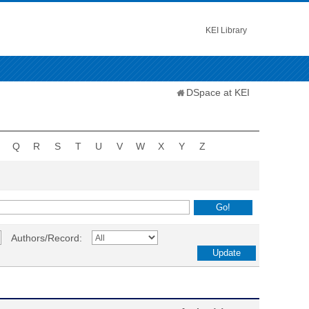
KEI Library
DSpace at KEI
Q
R
S
T
U
V
W
X
Y
Z
Authors/Record: