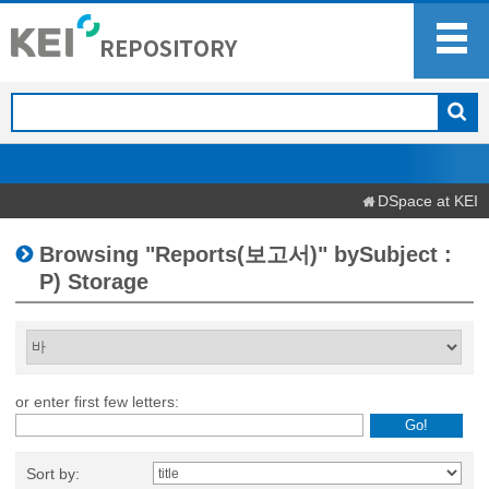
DSpace at KEI
Browsing "Reports(보고서)" bySubject :
P) Storage
or enter first few letters:
Sort by: