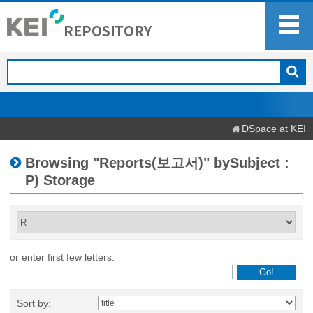
DSpace at KEI
Browsing "Reports(보고서)" bySubject :
P) Storage
or enter first few letters:
Sort by: