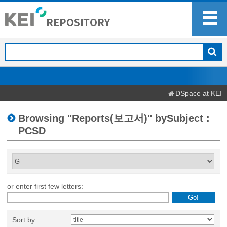
DSpace at KEI
Browsing "Reports(보고서)" bySubject :
PCSD
or enter first few letters:
Sort by: