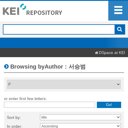
DSpace at KEI
Browsing byAuthor : 서승범
or enter first few letters:
Sort by:
In order: