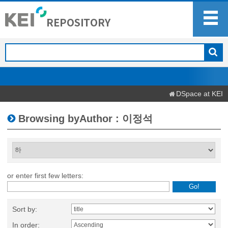
DSpace at KEI
Browsing byAuthor : 이정석
or enter first few letters:
Sort by:
In order: