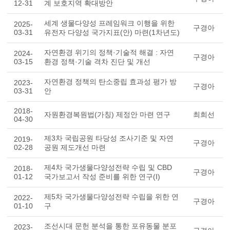
12-31
계 보호지역 확대방안
세계 생물다양성 프레임워크 이행을 위한
2025-
구경아
03-31
유전자 다양성 국가지표(안) 마련(1차년도)
자연환경 위기의 정책·기술적 해결 : 자연
2024-
구경아
03-15
환경 정책·기술 격차 진단 및 개선
자연환경 정책의 탄소중립 효과성 평가 방
2023-
구경아
03-31
안
2018-
자원환경복원법(가칭) 제정안 마련 연구
최희선
04-30
제3차 국립공원 타당성 조사기준 및 자연
2019-
구경아
02-28
공원 제도개선 마련
제4차 국가생물다양성전략 수립 및 CBD
2018-
구경아
01-12
국가보고서 작성 준비를 위한 연구(I)
제5차 국가생물다양성전략 수립을 위한 연
2022-
구경아
01-10
구
조선시대 문헌 분석을 통한 포유동물 분포
2023-