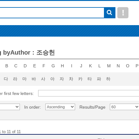
g byAuthor : 조승헌
B
C
D
E
F
G
H
I
J
K
L
M
N
O
P
다
라
마
바
사
아
자
차
카
타
파
하
r first few letters:
In order:
Results/Page
 to 11 of 11