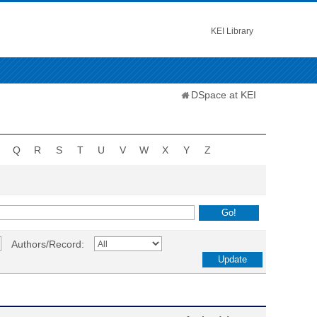
KEI Library
DSpace at KEI
Q
R
S
T
U
V
W
X
Y
Z
Authors/Record: