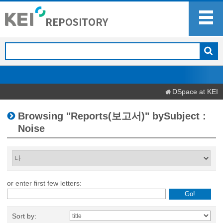
DSpace at KEI
Browsing "Reports(보고서)" bySubject :
Noise
or enter first few letters:
Sort by: