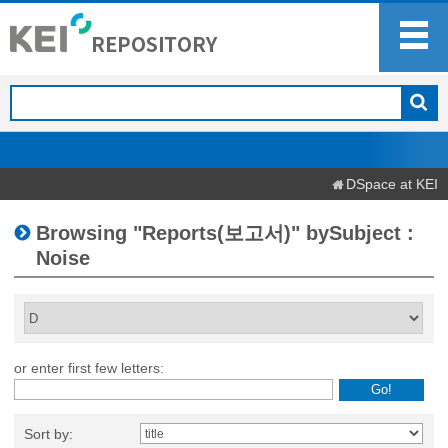
DSpace at KEI
Browsing "Reports(보고서)" bySubject :
Noise
or enter first few letters:
Sort by: