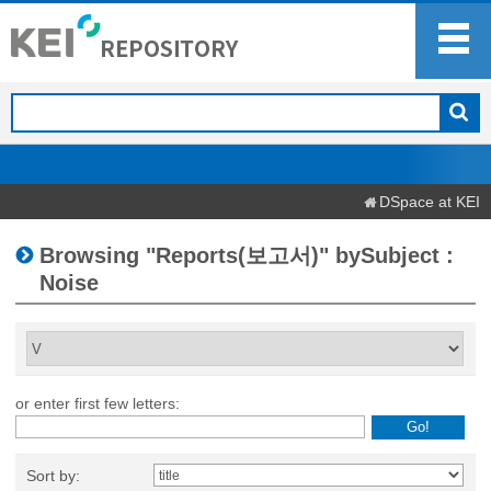
DSpace at KEI
Browsing "Reports(보고서)" bySubject :
Noise
or enter first few letters:
Sort by: