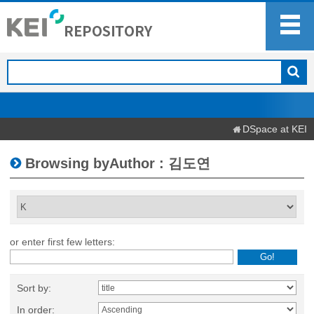
DSpace at KEI
Browsing byAuthor : 김도연
or enter first few letters:
Sort by:
In order: