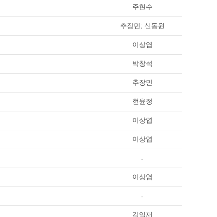
주현수
추장민; 신동원
이상엽
박창석
추장민
현윤정
이상엽
이상엽
-
이상엽
-
김익재